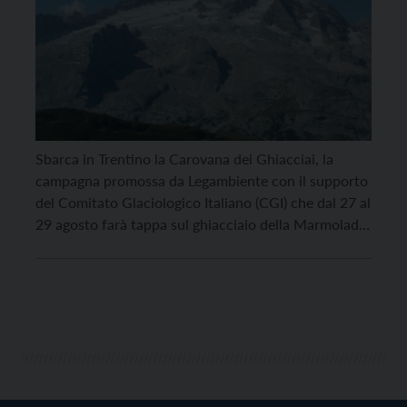
Sbarca in Trentino la Carovana dei Ghiacciai, la
campagna promossa da Legambiente con il supporto
del Comitato Glaciologico Italiano (CGI) che dal 27 al
29 agosto farà tappa sul ghiacciaio della Marmolada,
mentre, nei giorni successivi, dal 30 agosto al 1
settembre, sarà sul ghiacciaio della Fradusta. La
campagna, ideata con l’intento di raccontare gli
effetti […]