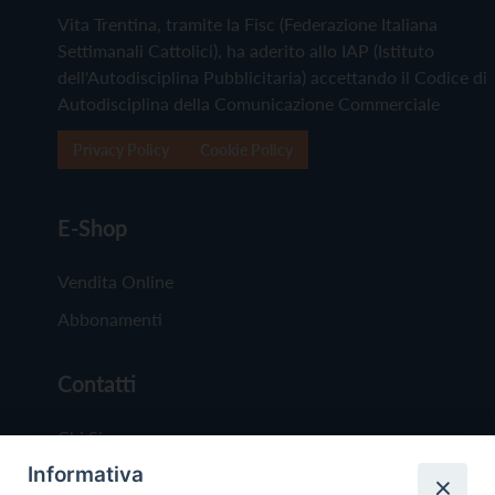
Vita Trentina, tramite la Fisc (Federazione Italiana
Settimanali Cattolici), ha aderito allo IAP (Istituto
dell'Autodisciplina Pubblicitaria) accettando il Codice di
Autodisciplina della Comunicazione Commerciale
Privacy Policy
Cookie Policy
E-Shop
Vendita Online
Abbonamenti
Contatti
Chi Siamo
Informativa
Redazione