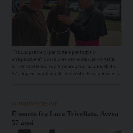
“Fra Luca resterai per tutte e per tutti noi
un’ispirazione”. Così il presidente del Centro Astalli
di Trento Stefano Graiff ricorda fra Luca Trivellato,
57 anni, ex guardiano del convento dei cappuccini di
Trento e vicario provinciale morto nella notte tra
lunedì e martedì all’ospedale di Perugia, dove era
stato ricoverato dopo aver accusato un […]
ATTUALITÀ ECCLESIALE
È morto fra Luca Trivellato. Aveva
57 anni