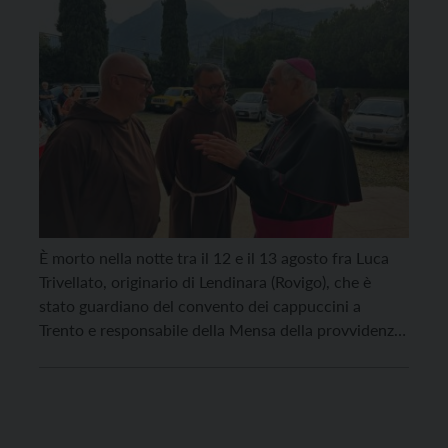
È morto nella notte tra il 12 e il 13 agosto fra Luca
Trivellato, originario di Lendinara (Rovigo), che è
stato guardiano del convento dei cappuccini a
Trento e responsabile della Mensa della provvidenza.
Aveva 57 anni. Fra Luca era anche vicario provinciale
dei cappuccini del Triveneto e nell’ultimo periodo
abitava nel convento di Arco. Si trovava […]