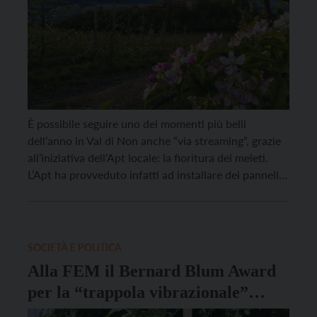
È possibile seguire uno dei momenti più belli
dell’anno in Val di Non anche “via streaming”, grazie
all’iniziativa dell’Apt locale: la fioritura dei meleti.
L’Apt ha provveduto infatti ad installare dei pannelli
solari collegati a una fototrappola a tenuta stagna,
creata ad hoc, che ogni 30 minuti scatta
un’immagine e la manda in tempo reale […]
SOCIETÀ E POLITICA
Alla FEM il Bernard Blum Award
per la “trappola vibrazionale”
contro la cimice asiatica