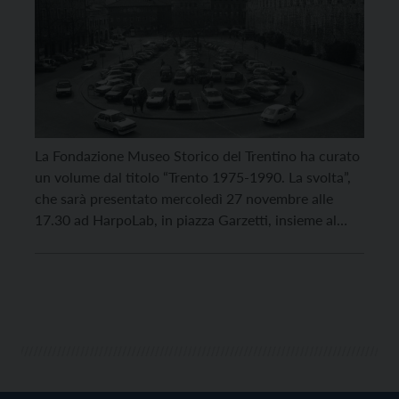
La Fondazione Museo Storico del Trentino ha curato
un volume dal titolo “Trento 1975-1990. La svolta”,
che sarà presentato mercoledì 27 novembre alle
17.30 ad HarpoLab, in piazza Garzetti, insieme al
documentario “Hanno occupato il Santa Chiara”.
“Trento 1975-1990. La svolta” è un volume
fotografico curato da Elena Tonezzer che ripropone
le immagini della mostra […]