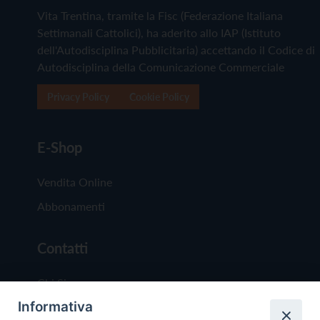
Vita Trentina, tramite la Fisc (Federazione Italiana
Settimanali Cattolici), ha aderito allo IAP (Istituto
dell'Autodisciplina Pubblicitaria) accettando il Codice di
Autodisciplina della Comunicazione Commerciale
Privacy Policy
Cookie Policy
E-Shop
Vendita Online
Abbonamenti
Contatti
Chi Siamo
Informativa
Redazione