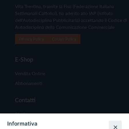
Vita Trentina, tramite la Fisc (Federazione Italiana
Settimanali Cattolici), ha aderito allo IAP (Istituto
dell'Autodisciplina Pubblicitaria) accettando il Codice di
Autodisciplina della Comunicazione Commerciale
Privacy Policy
Cookie Policy
E-Shop
Vendita Online
Abbonamenti
Contatti
Chi Siamo
Informativa
Redazione