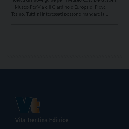
il Museo Per Via e il Giardino d’Europa di Pieve
Tesino. Tutti gli interessati possono mandare la
domanda di partecipazione alla selezione entro il 7
giugno: seguirà un breve corso di formazione e un
piccolo esame finale […]
Vita Trentina Editrice