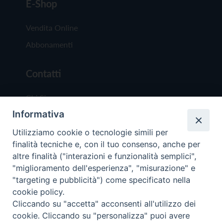
E-Shop
Vendita Online
Abbonamenti
Contatti
Chi Siamo
Informativa
Redazione
Scrivici
Utilizziamo cookie o tecnologie simili per
finalità tecniche e, con il tuo consenso, anche per
altre finalità ("interazioni e funzionalità semplici",
"miglioramento dell'esperienza", "misurazione" e
"targeting e pubblicità") come specificato nella
cookie policy.
Copyright © 2019 - Tutti i diritti riservati - Vit
Cliccando su "accetta" acconsenti all'utilizzo dei
Trentina Editrice
cookie. Cliccando su "personalizza" puoi avere