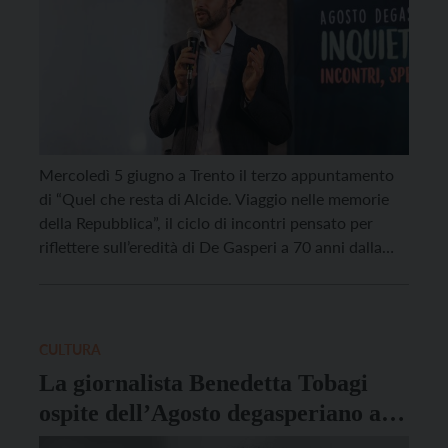
Mercoledì 5 giugno a Trento il terzo appuntamento
di “Quel che resta di Alcide. Viaggio nelle memorie
della Repubblica”, il ciclo di incontri pensato per
riflettere sull’eredità di De Gasperi a 70 anni dalla
sua morte. Immergendosi nelle molteplici forme della
cultura di massa, gli storici Maurizio Cau e Marco
Odorizzi cercheranno di capire come […]
CULTURA
La giornalista Benedetta Tobagi
ospite dell’Agosto degasperiano a
Civezzano giovedì 24 agosto