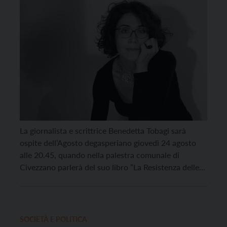
La giornalista e scrittrice Benedetta Tobagi sarà
ospite dell’Agosto degasperiano giovedì 24 agosto
alle 20.45, quando nella palestra comunale di
Civezzano parlerà del suo libro “La Resistenza delle
donne”, che ridà voce alle tante donne spesso
dimenticate che sono state protagoniste di un
importante capitolo della storia italiana. Tobagi
mostrerà come la guerra di liberazione […]
SOCIETÀ E POLITICA