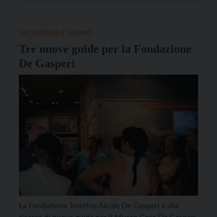
approfondire e mettere a confronto le grandi
correnti di pensiero politico che hanno dato forma al
secolo scorso e che ancora, […]
VALSUGANA E TESINO
Tre nuove guide per la Fondazione
De Gasperi
La Fondazione Trentina Alcide De Gasperi è alla
ricerca di nuove guide per il Museo Casa De Gasperi,