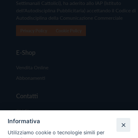
Settimanali Cattolici), ha aderito allo IAP (Istituto
dell'Autodisciplina Pubblicitaria) accettando il Codice di
Autodisciplina della Comunicazione Commerciale
Privacy Policy
Cookie Policy
E-Shop
Vendita Online
Abbonamenti
Contatti
Chi Siamo
Informativa
Redazione
Scrivici
Utilizziamo cookie o tecnologie simili per