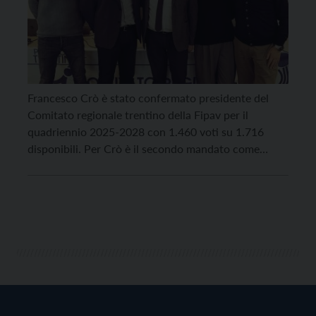
Francesco Crò è stato confermato presidente del
Comitato regionale trentino della Fipav per il
quadriennio 2025-2028 con 1.460 voti su 1.716
disponibili. Per Crò è il secondo mandato come
presidente. Confermati nel Comitato i consiglieri
uscenti Mirco Pizzini (1840 voti) e Giuseppe Poletti
(1510). Con loro entrano in Comitato Orietta
Silvestri (1440 voti) e Giovanni Profumo […]