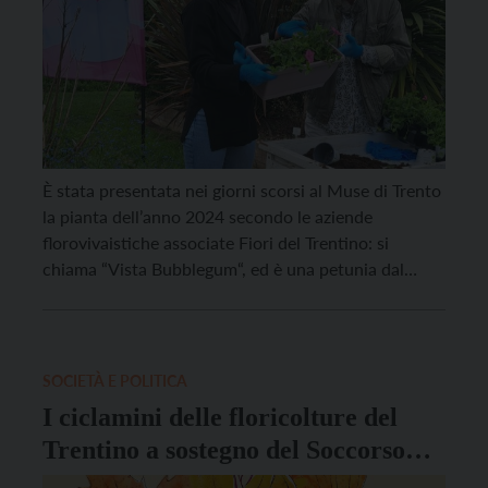
È stata presentata nei giorni scorsi al Muse di Trento
la pianta dell’anno 2024 secondo le aziende
florovivaistiche associate Fiori del Trentino: si
chiama “Vista Bubblegum“, ed è una petunia dal
colore rosa brillante, che è stata insignita del premio
indetto dall’associazione floricoltori trentini dalla
“madrina” dell’evento Francesca Dallapè. “Abbiamo
scelto la vista bubblegum come […]
SOCIETÀ E POLITICA
I ciclamini delle floricolture del
Trentino a sostegno del Soccorso
Alpino