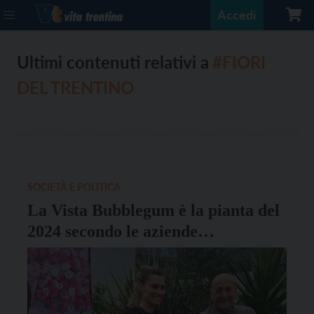
Accedi
Ultimi contenuti relativi a
#FIORI
DEL TRENTINO
SOCIETÀ E POLITICA
La Vista Bubblegum è la pianta del
2024 secondo le aziende
florovivaistiche associate Fiori del
Trentino