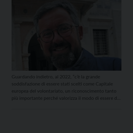
2022
Guardando indietro, al 2022, “c’è la grande
soddisfazione di essere stati scelti come Capitale
europea del volontariato, un riconoscimento tanto
più importante perché valorizza il modo di essere dei
trentini”. Queste le parole del sindaco di Trento,
Franco Ianeselli, nel saluto che ha rivolto in
occasione della fine dell’anno ai giornalisti a Palazzo
Geremia, giovedì […]