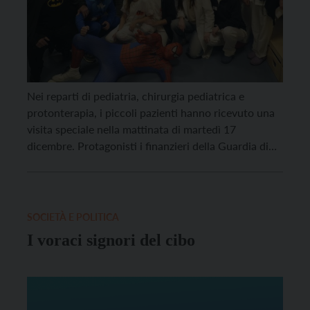
Nei reparti di pediatria, chirurgia pediatrica e
protonterapia, i piccoli pazienti hanno ricevuto una
visita speciale nella mattinata di martedì 17
dicembre. Protagonisti i finanzieri della Guardia di
Finanza con Aaron e Nabuco, due cani dell’unità
cinofila, che si sono lasciati accarezzare e coccolare
come vere “star”, mettendo in mostra anche le loro
straordinarie capacità […]
SOCIETÀ E POLITICA
I voraci signori del cibo