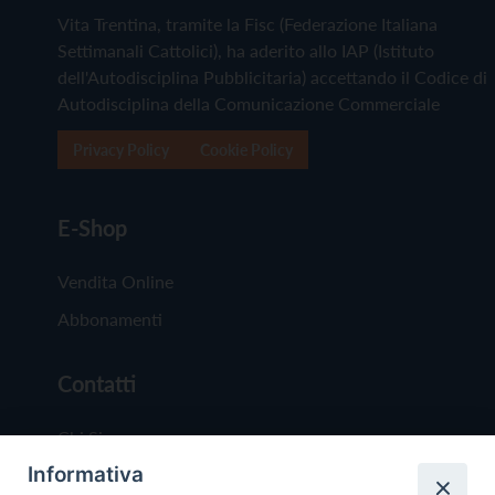
Vita Trentina, tramite la Fisc (Federazione Italiana
Settimanali Cattolici), ha aderito allo IAP (Istituto
dell'Autodisciplina Pubblicitaria) accettando il Codice di
Autodisciplina della Comunicazione Commerciale
Privacy Policy
Cookie Policy
E-Shop
Vendita Online
Abbonamenti
Contatti
Chi Siamo
Informativa
Redazione