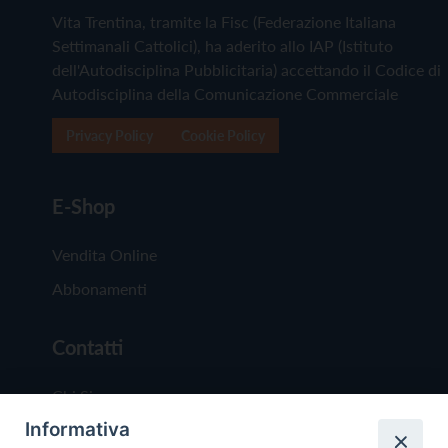
Vita Trentina, tramite la Fisc (Federazione Italiana
Settimanali Cattolici), ha aderito allo IAP (Istituto
dell'Autodisciplina Pubblicitaria) accettando il Codice di
Autodisciplina della Comunicazione Commerciale
Privacy Policy
Cookie Policy
E-Shop
Vendita Online
Abbonamenti
Contatti
Chi Siamo
Informativa
Redazione