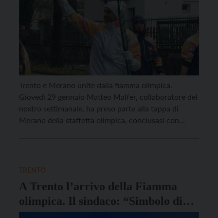
Trento e Merano unite dalla fiamma olimpica.
Giovedì 29 gennaio Matteo Malfer, collaboratore del
nostro settimanale, ha preso parte alla tappa di
Merano della staffetta olimpica, conclusasi con
l’arrivo della fiaccola in Piazza Duomo a Trento. Un
momento di forte valore simbolico. “Non è stato solo
percorrere un tratto di strada, ma entrare a far […]
TRENTO
A Trento l’arrivo della Fiamma
olimpica. Il sindaco: “Simbolo di
unione, pace e lealtà”