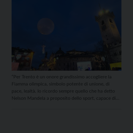
“Per Trento è un onore grandissimo accogliere la
Fiamma olimpica, simbolo potente di unione, di
pace, lealtà. Io ricordo sempre quello che ha detto
Nelson Mandela a proposito dello sport, capace di
ispirare, di ridere in faccia a ogni discriminazione, di
creare speranza”. Così, dal palco allestito per
l’occasione, il sindaco di Trento Franco Ianeselli […]