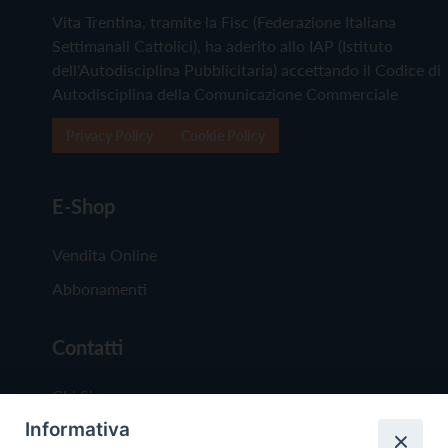
Vita Trentina, tramite la Fisc (Federazione Italiana
Settimanali Cattolici), ha aderito allo IAP (Istituto
dell'Autodisciplina Pubblicitaria) accettando il Codice di
Autodisciplina della Comunicazione Commerciale
Privacy Policy
Cookie Policy
E-Shop
Vendita Online
Abbonamenti
Contatti
Chi Siamo
Informativa
Redazione