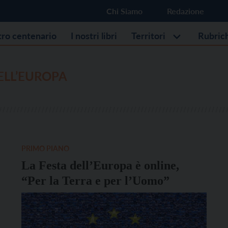
Chi Siamo
Redazione
stro centenario
I nostri libri
Territori
Rubric
ELL’EUROPA
PRIMO PIANO
La Festa dell’Europa è online,
“Per la Terra e per l’Uomo”