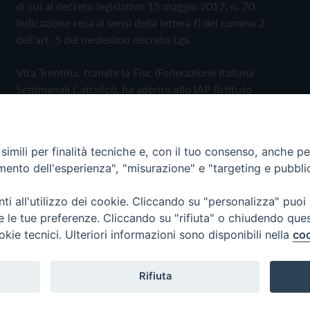
di cui al decreto legislativo 15 maggio 2017, n. 70.
Indicazione resa ai sensi della lettera f) del comma 2
dell'art. 5 del medesimo decreto Lgs.
Vita Trentina, tramite la Fisc (Federazione Italiana
Settimanali Cattolici), ha aderito allo IAP (Istituto
dell'Autodisciplina Pubblicitaria) accettando il Codice di
Autodisciplina della Comunicazione Commerciale
imili per finalità tecniche e, con il tuo consenso, anche per 
Privacy Policy
Cookie Policy
amento dell'esperienza", "misurazione" e "targeting e pubbli
i all'utilizzo dei cookie. Cliccando su "personalizza" puoi
 Trentina Editrice
re le tue preferenze. Cliccando su "rifiuta" o chiudendo que
okie tecnici. Ulteriori informazioni sono disponibili nella
coo
Rifiuta