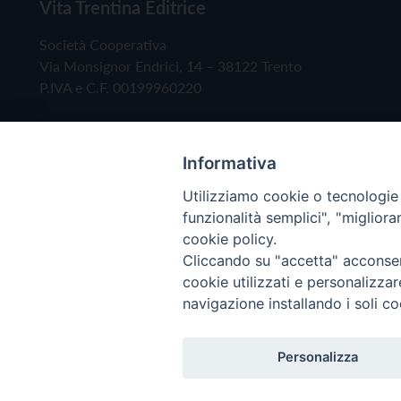
Vita Trentina Editrice
Società Cooperativa
Via Monsignor Endrici, 14 – 38122 Trento
P.IVA e C.F. 00199960220
Informativa
Utilizziamo cookie o tecnologie s
funzionalità semplici", "miglior
cookie policy.
Cliccando su "accetta" acconsent
Copyright © 2019 - Tutti i diritti riservati - Vita
cookie utilizzati e personalizza
navigazione installando i soli co
Privacy Policy
Personalizza