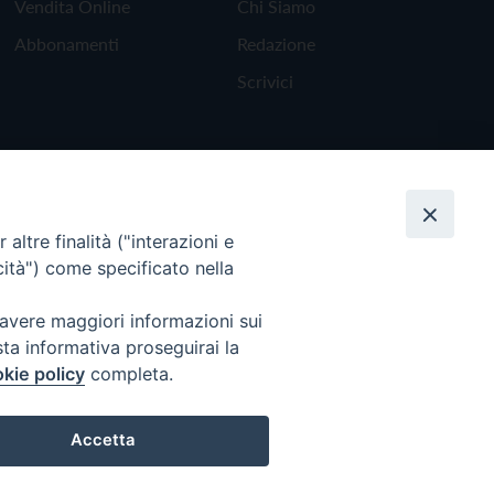
Vendita Online
Chi Siamo
Abbonamenti
Redazione
Scrivici
altre finalità ("interazioni e
cità") come specificato nella
 avere maggiori informazioni sui
sta informativa proseguirai la
kie policy
completa.
Torna all'inizio
Accetta