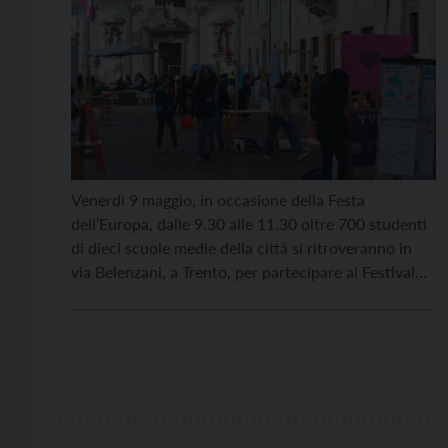
Venerdì 9 maggio, in occasione della Festa
dell’Europa, dalle 9.30 alle 11.30 oltre 700 studenti
di dieci scuole medie della città si ritroveranno in
via Belenzani, a Trento, per partecipare al Festival
Stra.Bene, un’occasione per celebrare con varie
attività le buone pratiche di cura dei beni comuni, la
partecipazione studentesca e la cittadinanza digitale
ed […]