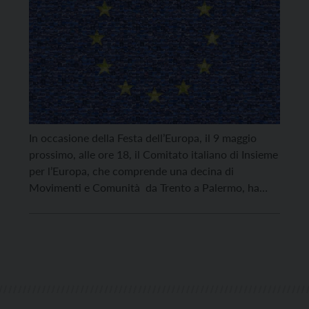
In occasione della Festa dell’Europa, il 9 maggio
prossimo, alle ore 18, il Comitato italiano di Insieme
per l’Europa, che comprende una decina di
Movimenti e Comunità da Trento a Palermo, ha
organizzato una videoconferenza che andrà in onda
sulla piattaforma Zoom e sul canale Youtube di
RomaamoR, con un nutrito programma, dal titolo
“Per […]