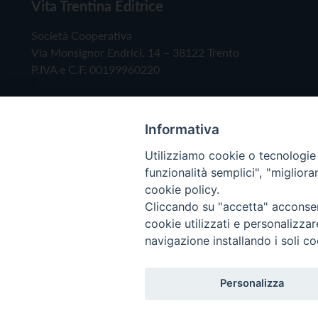
Vita Trentina Editrice
Società Cooperativa
Via Monsignor Endrici, 14 – 38122 Trento
P.IVA e C.F. 00199960220
Informativa
Utilizziamo cookie o tecnologie s
funzionalità semplici", "miglior
cookie policy.
Cliccando su "accetta" acconsent
Copyright © 2019 - Tutti i diritti riservati - Vita
cookie utilizzati e personalizza
navigazione installando i soli co
Privacy Policy
Personalizza