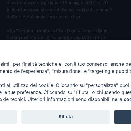
di cui al decreto legislativo 15 maggio 2017, n. 70.
Indicazione resa ai sensi della lettera f) del comma 2
dell'art. 5 del medesimo decreto Lgs.
Vita Trentina, tramite la Fisc (Federazione Italiana
Settimanali Cattolici), ha aderito allo IAP (Istituto
dell'Autodisciplina Pubblicitaria) accettando il Codice di
Autodisciplina della Comunicazione Commerciale
imili per finalità tecniche e, con il tuo consenso, anche per 
Privacy Policy
Cookie Policy
amento dell'esperienza", "misurazione" e "targeting e pubbli
i all'utilizzo dei cookie. Cliccando su "personalizza" puoi
 Trentina Editrice
re le tue preferenze. Cliccando su "rifiuta" o chiudendo que
okie tecnici. Ulteriori informazioni sono disponibili nella
coo
Rifiuta