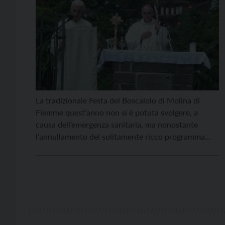
La tradizionale Festa del Boscaiolo di Molina di
Fiemme quest’anno non si è potuta svolgere, a
causa dell’emergenza sanitaria, ma nonostante
l’annullamento del solitamente ricco programma
dell’evento, al santuario di Piazzòl è stata comunque
celebrata la Santa Messa, alla quale era presente
anche il vescovo Lauro, affiancato dal parroco don
Albino Dell’Eva. La celebrazione, trasmessa […]