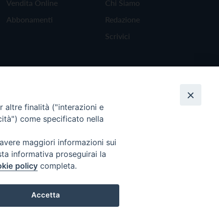
Vendita Online
Chi Siamo
Abbonamenti
Redazione
Scrivici
altre finalità ("interazioni e
cità") come specificato nella
 avere maggiori informazioni sui
sta informativa proseguirai la
kie policy
completa.
Torna all'inizio
Accetta