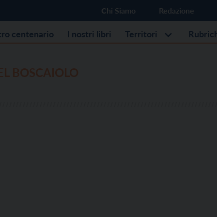
Chi Siamo
Redazione
stro centenario
I nostri libri
Territori
Rubric
EL BOSCAIOLO