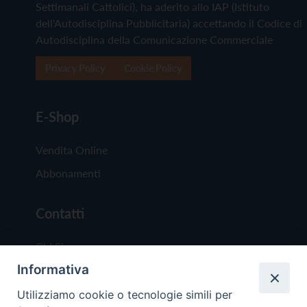
Settimanali Cattolici), ha aderito allo IAP (Istituto
dell'Autodisciplina Pubblicitaria) accettando il Codice di
Autodisciplina della Comunicazione Commerciale
Privacy Policy
Cookie Policy
E-Shop
Vendita Online
Abbonamenti
Contatti
Chi Siamo
Informativa
Redazione
Scrivici
Utilizziamo cookie o tecnologie simili per