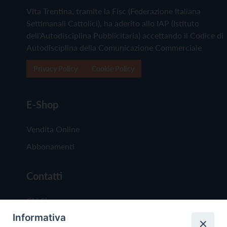
Vita Trentina, tramite la Fisc (Federazione Italiana
Settimanali Cattolici), ha aderito allo IAP (Istituto
dell'Autodisciplina Pubblicitaria) accettando il Codice di
Autodisciplina della Comunicazione Commerciale
Privacy Policy
Cookie Policy
E-Shop
Vendita Online
Abbonamenti
Contatti
Chi Siamo
Informativa
Redazione