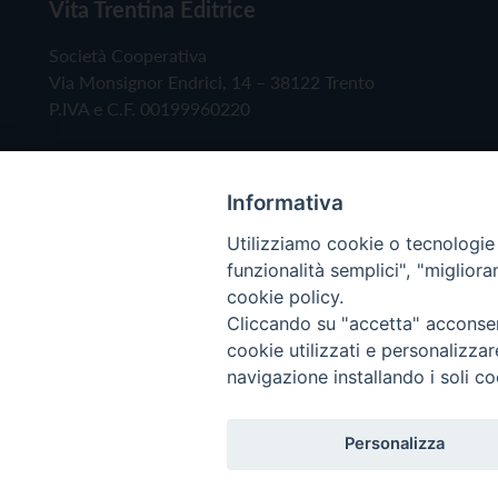
Vita Trentina Editrice
Società Cooperativa
Via Monsignor Endrici, 14 – 38122 Trento
P.IVA e C.F. 00199960220
Informativa
Utilizziamo cookie o tecnologie s
funzionalità semplici", "miglior
cookie policy.
Cliccando su "accetta" acconsent
Copyright © 2019 - Tutti i diritti riservati - Vita
cookie utilizzati e personalizza
navigazione installando i soli co
Privacy Policy
Personalizza