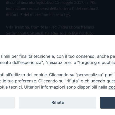
di cui al decreto legislativo 15 maggio 2017, n. 70.
Indicazione resa ai sensi della lettera f) del comma 2
dell'art. 5 del medesimo decreto Lgs.
Vita Trentina, tramite la Fisc (Federazione Italiana
Settimanali Cattolici), ha aderito allo IAP (Istituto
dell'Autodisciplina Pubblicitaria) accettando il Codice di
Autodisciplina della Comunicazione Commerciale
imili per finalità tecniche e, con il tuo consenso, anche per 
Privacy Policy
Cookie Policy
amento dell'esperienza", "misurazione" e "targeting e pubbli
i all'utilizzo dei cookie. Cliccando su "personalizza" puoi
 Trentina Editrice
re le tue preferenze. Cliccando su "rifiuta" o chiudendo que
okie tecnici. Ulteriori informazioni sono disponibili nella
coo
Rifiuta