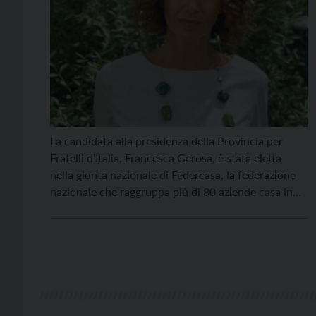
La candidata alla presidenza della Provincia per
Fratelli d’Italia, Francesca Gerosa, è stata eletta
nella giunta nazionale di Federcasa, la federazione
nazionale che raggruppa più di 80 aziende casa in
Italia, partecipa alla definizione degli obiettivi e degli
strumenti della politica abitativa e promuove lo
sviluppo di nuovi strumenti di intervento nel campo
dell’edilizia residenziale […]