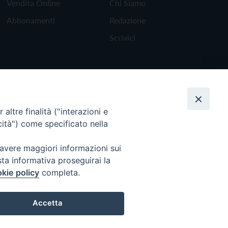
Vendita Online
Chi Siamo
Abbonamenti
Redazione
Scrivici
altre finalità ("interazioni e
cità") come specificato nella
 avere maggiori informazioni sui
sta informativa proseguirai la
kie policy
completa.
Torna all'inizio
Accetta