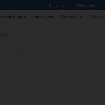
Chi Siamo
Redazione
stro centenario
I nostri libri
Territori
Rubric
ASA