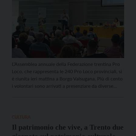
L’Assemblea annuale della Federazione trentina Pro
Loco, che rappresenta le 240 Pro Loco provinciali, si
è riunita ieri mattina a Borgo Valsugana. Più di cento
i volontari sono arrivati a presenziare da diverse
parti del Trentino. All’ordine del giorno oltre
all’approvazione del bilancio anche uno spazio
dedicato alla presentazione di un lavoro di ricerca
inedito […]
CULTURA
Il patrimonio che vive, a Trento due