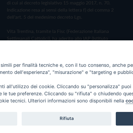
di cui al decreto legislativo 15 maggio 2017, n. 70.
Indicazione resa ai sensi della lettera f) del comma 2
dell'art. 5 del medesimo decreto Lgs.
Vita Trentina, tramite la Fisc (Federazione Italiana
Settimanali Cattolici), ha aderito allo IAP (Istituto
dell'Autodisciplina Pubblicitaria) accettando il Codice di
Autodisciplina della Comunicazione Commerciale
imili per finalità tecniche e, con il tuo consenso, anche per 
Privacy Policy
Cookie Policy
amento dell'esperienza", "misurazione" e "targeting e pubbli
i all'utilizzo dei cookie. Cliccando su "personalizza" puoi
 Trentina Editrice
re le tue preferenze. Cliccando su "rifiuta" o chiudendo que
okie tecnici. Ulteriori informazioni sono disponibili nella
coo
Rifiuta