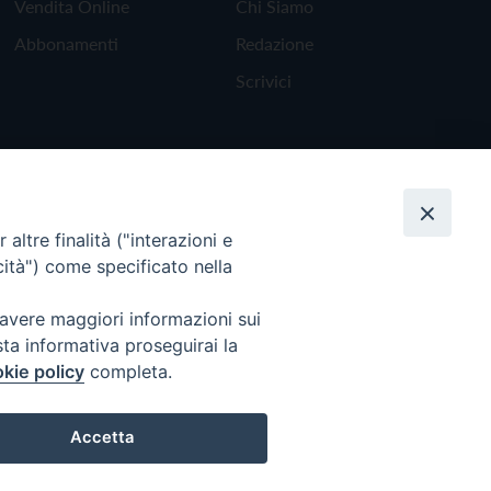
Vendita Online
Chi Siamo
Abbonamenti
Redazione
Scrivici
altre finalità ("interazioni e
cità") come specificato nella
 avere maggiori informazioni sui
sta informativa proseguirai la
kie policy
completa.
Torna all'inizio
Accetta