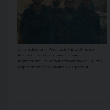
Dal giardino della Predara di Trento al Teatro
Ariston di Sanremo: appare decisamente
sorprendente il mini-tour settembrino dei Faultier,
gruppo trentino che da fine 2018 porta sui
principali palchi della regione un interessante
repertorio musicale capace di spaziare tra il
cantautorato e l’indie. Michele Citarda (voce e
chitarra), Giorgio Santolini (chitarra), Piergianni
Burreddu (basso) e […]