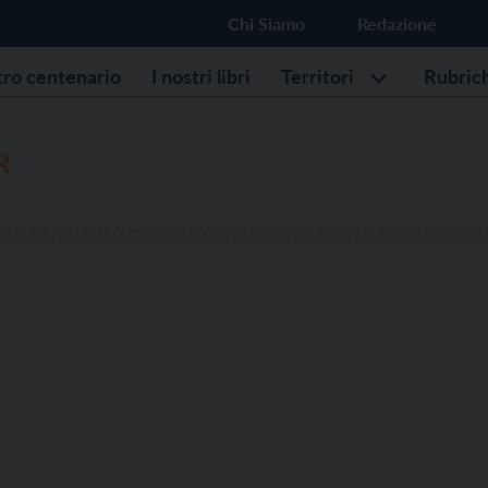
Chi Siamo
Redazione
stro centenario
I nostri libri
Territori
Rubric
R