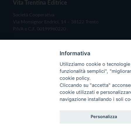
Vita Trentina Editrice
Società Cooperativa
Via Monsignor Endrici, 14 – 38122 Trento
P.IVA e C.F. 00199960220
Informativa
Utilizziamo cookie o tecnologie s
funzionalità semplici", "miglior
cookie policy.
Cliccando su "accetta" acconsent
Copyright © 2019 - Tutti i diritti riservati - Vita
cookie utilizzati e personalizza
navigazione installando i soli co
Privacy Policy
Personalizza