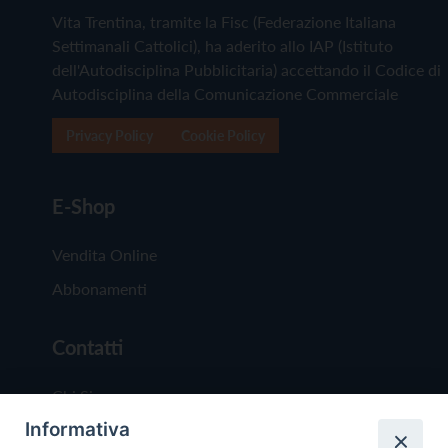
Vita Trentina, tramite la Fisc (Federazione Italiana
Settimanali Cattolici), ha aderito allo IAP (Istituto
dell'Autodisciplina Pubblicitaria) accettando il Codice di
Autodisciplina della Comunicazione Commerciale
Privacy Policy
Cookie Policy
E-Shop
Vendita Online
Abbonamenti
Contatti
Chi Siamo
Informativa
Redazione