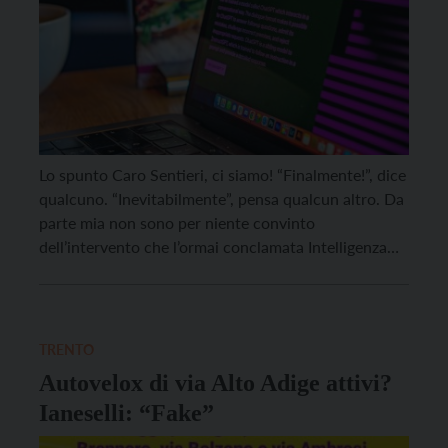
Lo spunto Caro Sentieri, ci siamo! “Finalmente!”, dice
qualcuno. “Inevitabilmente”, pensa qualcun altro. Da
parte mia non sono per niente convinto
dell’intervento che l’ormai conclamata Intelligenza
Artificiale ci sta proponendo. E non sono il solo.
Perfino Elon Musk e numerosissimi accademici
hanno manifestato le loro perplessità con una
affermazione che suona come un monito: “Stop […]
TRENTO
Autovelox di via Alto Adige attivi?
Ianeselli: “Fake”