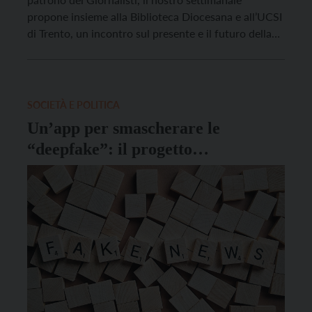
propone insieme alla Biblioteca Diocesana e all’UCSI
di Trento, un incontro sul presente e il futuro della
professione giornalistica. Con inizio alle 17.30
presso il Polo culturale Vigilianum in via Endrici, 14
si svolgerà un dibattito con Alberto Laggia, inviato
del settimanale […]
SOCIETÀ E POLITICA
Un’app per smascherare le
“deepfake”: il progetto
dell’Università di Trento