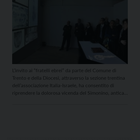
L’invito ai “fratelli ebrei” da parte del Comune di
Trento e della Diocesi, attraverso la sezione trentina
dell’associazione Italia-Israele, ha consentito di
riprendere la dolorosa vicenda del Simonino, antica
di cinque secoli, e trasformarla in buona notizia
attraverso un gesto di onestà e di amicizia. “Oggi per
noi è una giornata storica”, ha dichiarato senza […]