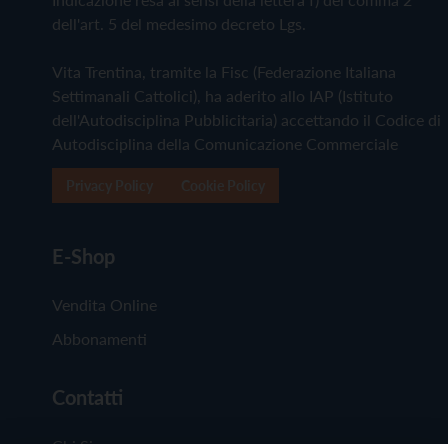
dell'art. 5 del medesimo decreto Lgs.
Vita Trentina, tramite la Fisc (Federazione Italiana
Settimanali Cattolici), ha aderito allo IAP (Istituto
dell'Autodisciplina Pubblicitaria) accettando il Codice di
Autodisciplina della Comunicazione Commerciale
Privacy Policy
Cookie Policy
E-Shop
Vendita Online
Abbonamenti
Contatti
Chi Siamo