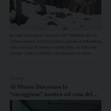
Lo staff del progetto europeo LIFE WolfAlps EU, in
collaborazione con Facta.news, portale di debunking
che si occupa di bufale e notizie false, ha dato alle
stampe “Lupus in Bufala“, un manuale su come
smascherare le notizie false sul lupo. Scaricabile
online gratuitamente, la guida intende supportare
comunicatori e professionisti dell’informazione, ma
anche tutti i cittadini […]
CULTURA
Al Museo Diocesano la
“coraggiosa” mostra sul caso del
Simonino