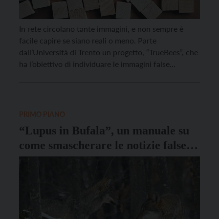
In rete circolano tante immagini, e non sempre è
facile capire se siano reali o meno. Parte
dall’Università di Trento un progetto, “TrueBees”, che
ha l’obiettivo di individuare le immagini false
(“deepfake”). “TrueBees” porterà all’elaborazione di
un fakes-detector in collaborazione con l’azienda
informatica U-Hopper Srl, che ha sede nell’Impact
Hub di Trento, che assumerà la […]
PRIMO PIANO
“Lupus in Bufala”, un manuale su
come smascherare le notizie false
sul lupo