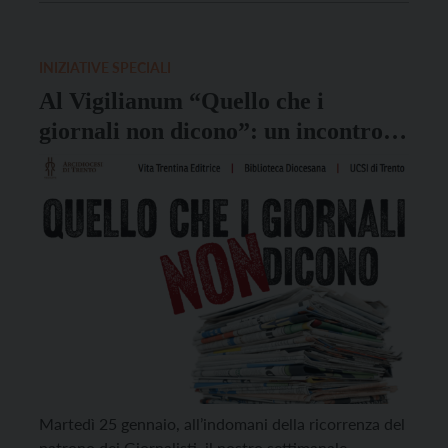
provincia di Trento. A smentire categoricamente le
“fake news” che insistentemente stanno […]
INIZIATIVE SPECIALI
Al Vigilianum “Quello che i
giornali non dicono”: un incontro
sul giornalismo oggi
Martedì 25 gennaio, all’indomani della ricorrenza del
patrono dei Giornalisti, il nostro settimanale