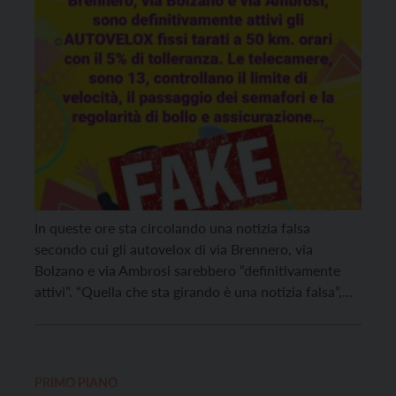
In queste ore sta circolando una notizia falsa
secondo cui gli autovelox di via Brennero, via
Bolzano e via Ambrosi sarebbero “definitivamente
attivi”. “Quella che sta girando è una notizia falsa”,
precisa il sindaco di Trento Franco Ianeselli sui suoi
profili social. “I due autovelox in via Alto Adige (uno
per senso di marcia nel […]
PRIMO PIANO