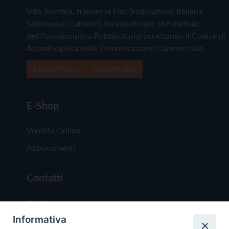
Vita Trentina, tramite la Fisc (Federazione Italiana
Settimanali Cattolici), ha aderito allo IAP (Istituto
dell'Autodisciplina Pubblicitaria) accettando il Codice di
Autodisciplina della Comunicazione Commerciale
Privacy Policy
Cookie Policy
E-Shop
Vendita Online
Abbonamenti
Contatti
Chi Siamo
Informativa
Redazione