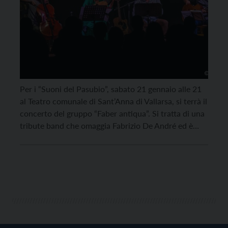
Per i “Suoni del Pasubio”, sabato 21 gennaio alle 21
al Teatro comunale di Sant’Anna di Vallarsa, si terrà il
concerto del gruppo “Faber antiqua”. Si tratta di una
tribute band che omaggia Fabrizio De André ed è
composta da Vittorio Ghirardello (voce e chitarra
acustica), Ilaria Fantin (arciliuto e voce) e
Massimiliano Varusio (violoncello, […]