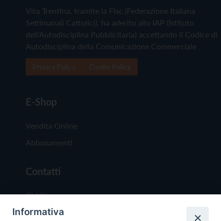
Vita Trentina, tramite la Fisc (Federazione Italiana
Settimanali Cattolici), ha aderito allo IAP (Istituto
dell'Autodisciplina Pubblicitaria) accettando il Codice di
Autodisciplina della Comunicazione Commerciale
Privacy Policy
Cookie Policy
E-Shop
Vendita Online
Abbonamenti
Contatti
Chi Siamo
Informativa
Redazione