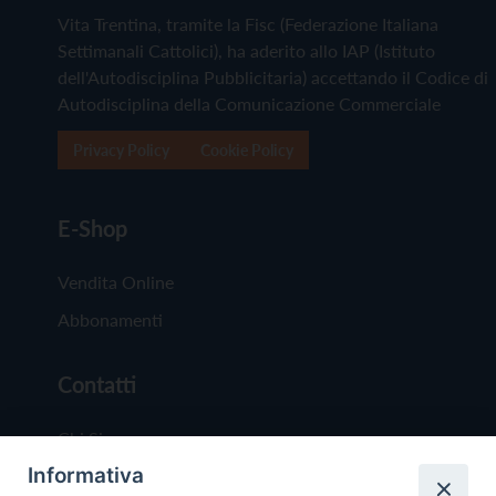
Vita Trentina, tramite la Fisc (Federazione Italiana
Settimanali Cattolici), ha aderito allo IAP (Istituto
dell'Autodisciplina Pubblicitaria) accettando il Codice di
Autodisciplina della Comunicazione Commerciale
Privacy Policy
Cookie Policy
E-Shop
Vendita Online
Abbonamenti
Contatti
Chi Siamo
Informativa
Redazione