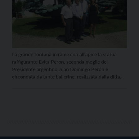
La grande fontana in rame con all’apice la statua
raffigurante Evita Peron, seconda moglie del
Presidente argentino Juan Domingo Perón e
circondata da tante ballerine, realizzata dalla ditta
del cav. Egidio Casagrande, per una serie di
circostanze non aveva potuto essere collocata nel
luogo dove era predestinata. E così il cav.
Casagrande decideva di posizionarla […]