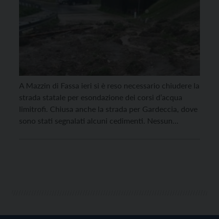
A Mazzin di Fassa ieri si è reso necessario chiudere la
strada statale per esondazione dei corsi d’acqua
limitrofi. Chiusa anche la strada per Gardeccia, dove
sono stati segnalati alcuni cedimenti. Nessun
problema particolare, invece, a Moena, fatta
eccezione per un cantiere della Provincia dove si
interverrà oggi, sabato 6 agosto. Hanno raggiunto un
picco […]