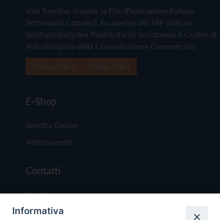
Vita Trentina, tramite la Fisc (Federazione Italiana
Settimanali Cattolici), ha aderito allo IAP (Istituto
dell'Autodisciplina Pubblicitaria) accettando il Codice di
Autodisciplina della Comunicazione Commerciale
Privacy Policy
Cookie Policy
E-Shop
Vendita Online
Abbonamenti
Contatti
Chi Siamo
Informativa
Redazione