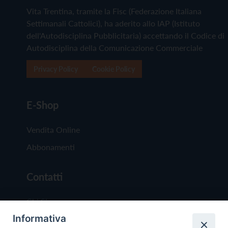
Vita Trentina, tramite la Fisc (Federazione Italiana
Settimanali Cattolici), ha aderito allo IAP (Istituto
dell'Autodisciplina Pubblicitaria) accettando il Codice di
Autodisciplina della Comunicazione Commerciale
Privacy Policy
Cookie Policy
E-Shop
Vendita Online
Abbonamenti
Contatti
Chi Siamo
Informativa
Redazione