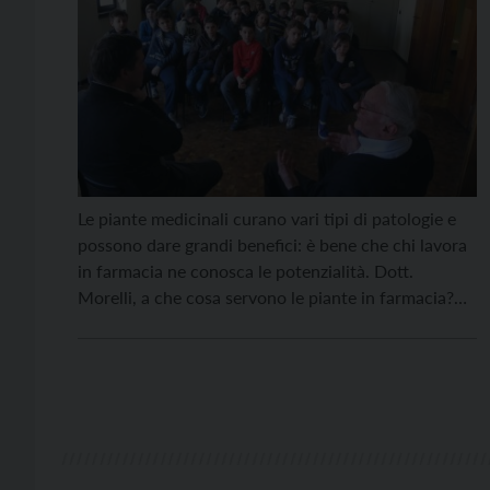
Le piante medicinali curano vari tipi di patologie e
possono dare grandi benefici: è bene che chi lavora
in farmacia ne conosca le potenzialità. Dott.
Morelli, a che cosa servono le piante in farmacia?
Sono molto importanti. Le piante medicinali curano
vari tipi di patologie e possono dare grandi benefici;
è bene allora che chi […]