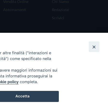
Vendita Online
Chi Siamo
Abbonamenti
Redazione
Scrivici
altre finalità ("interazioni e
cità") come specificato nella
 avere maggiori informazioni sui
sta informativa proseguirai la
kie policy
completa.
Torna all'inizio
Accetta