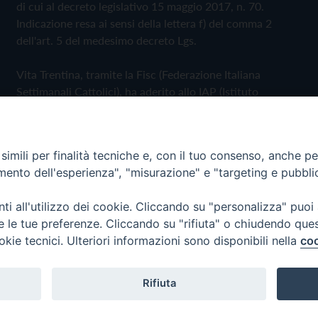
di cui al decreto legislativo 15 maggio 2017, n. 70.
Indicazione resa ai sensi della lettera f) del comma 2
dell'art. 5 del medesimo decreto Lgs.
Vita Trentina, tramite la Fisc (Federazione Italiana
Settimanali Cattolici), ha aderito allo IAP (Istituto
dell'Autodisciplina Pubblicitaria) accettando il Codice di
Autodisciplina della Comunicazione Commerciale
imili per finalità tecniche e, con il tuo consenso, anche per 
Privacy Policy
Cookie Policy
amento dell'esperienza", "misurazione" e "targeting e pubbli
i all'utilizzo dei cookie. Cliccando su "personalizza" puoi
 Trentina Editrice
re le tue preferenze. Cliccando su "rifiuta" o chiudendo que
okie tecnici. Ulteriori informazioni sono disponibili nella
coo
Rifiuta