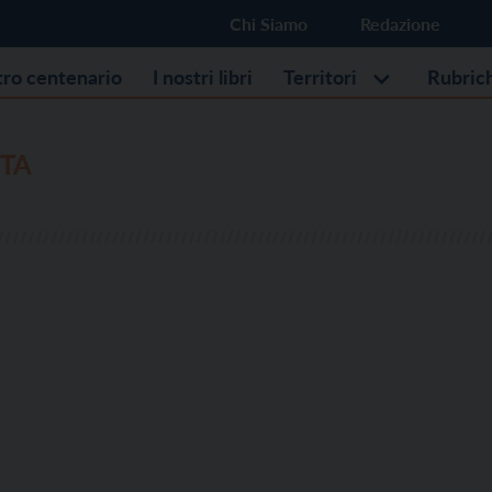
Chi Siamo
Redazione
stro centenario
I nostri libri
Territori
Rubric
STA