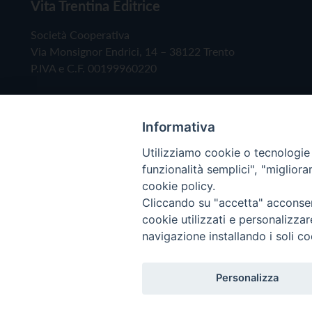
Vita Trentina Editrice
Società Cooperativa
Via Monsignor Endrici, 14 – 38122 Trento
P.IVA e C.F. 00199960220
Informativa
Utilizziamo cookie o tecnologie s
funzionalità semplici", "miglior
cookie policy.
Cliccando su "accetta" acconsent
Copyright © 2019 - Tutti i diritti riservati - Vita
cookie utilizzati e personalizza
navigazione installando i soli co
Privacy Policy
Personalizza