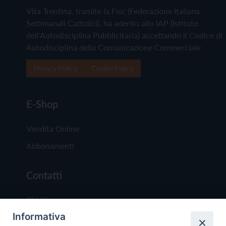
Vita Trentina, tramite la Fisc (Federazione Italiana
Settimanali Cattolici), ha aderito allo IAP (Istituto
dell'Autodisciplina Pubblicitaria) accettando il Codice di
Autodisciplina della Comunicazione Commerciale
Privacy Policy
Cookie Policy
E-Shop
Vendita Online
Abbonamenti
Contatti
Chi Siamo
Informativa
Redazione