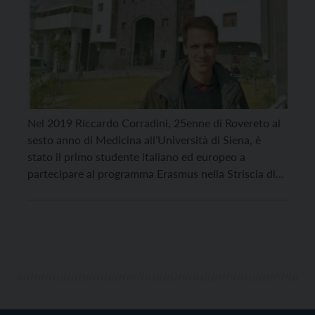
Nel 2019 Riccardo Corradini, 25enne di Rovereto al
sesto anno di Medicina all’Università di Siena, è
stato il primo studente italiano ed europeo a
partecipare al programma Erasmus nella Striscia di
Gaza. La sua esperienza di quattro mesi nel territorio
palestinese è stata raccontata dalla giornalista
d’inchiesta Chiara Avesani e dal film maker Matteo
Delbò, […]