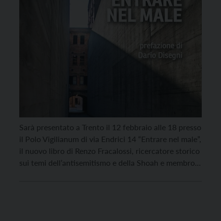
Sarà presentato a Trento il 12 febbraio alle 18 presso
il Polo Vigilianum di via Endrici 14 “Entrare nel male”,
il nuovo libro di Renzo Fracalossi, ricercatore storico
sui temi dell’antisemitismo e della Shoah e membro
della Società di Studi Trentini di Scienze Storiche
oltre che autore teatrale e saggista. Il testo, edito da
ViTrenD, […]