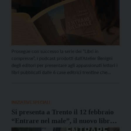
Prosegue con successo la serie dei “Libri in
compresse“, i podcast prodotti dall’Atelier Benigni
degli editori per presentare agli appassionati lettori i
libri pubblicati dalle 6 case editrici trentine che
animano lo spazio culturale di via Belenzani, a
Trento. Nella settimana che si è aperta, lunedì 27
gennaio, con la Giornata della Memoria, dedicata al
[…]
INIZIATIVE SPECIALI
Si presenta a Trento il 12 febbraio
“Entrare nel male”, il nuovo libro
di Renzo Fracalossi