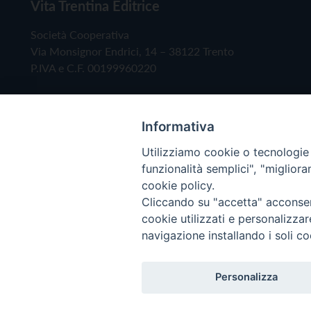
Vita Trentina Editrice
Società Cooperativa
Via Monsignor Endrici, 14 – 38122 Trento
P.IVA e C.F. 00199960220
Informativa
Utilizziamo cookie o tecnologie s
funzionalità semplici", "miglior
cookie policy.
Cliccando su "accetta" acconsent
Copyright © 2019 - Tutti i diritti riservati - Vita
cookie utilizzati e personalizza
navigazione installando i soli co
Privacy Policy
Personalizza