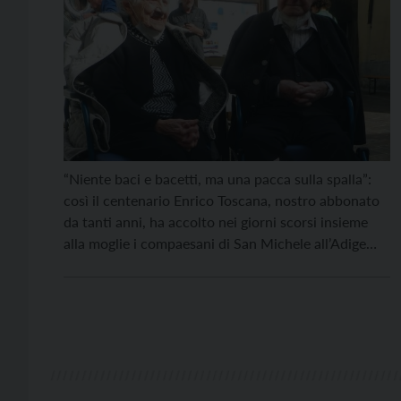
“Niente baci e bacetti, ma una pacca sulla spalla”:
così il centenario Enrico Toscana, nostro abbonato
da tanti anni, ha accolto nei giorni scorsi insieme
alla moglie i compaesani di San Michele all’Adige
per festeggiare il secolo di vita: una grande torta e
le voci del coro a intonare “tanti auguri”. Ci
aggiungiamo volentieri anche […]