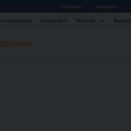
Chi Siamo
Redazione
stro centenario
I nostri libri
Territori
Rubric
 TOSCANA