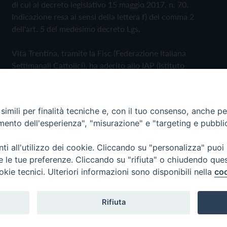
di cui al decreto legislativo 15 maggio 2017, n. 70.
Indicazione resa ai sensi della lettera f) del comma 2
dell'art. 5 del medesimo decreto Lgs.
Vita Trentina, tramite la Fisc (Federazione Italiana
Settimanali Cattolici), ha aderito allo IAP (Istituto
dell'Autodisciplina Pubblicitaria) accettando il Codice di
Autodisciplina della Comunicazione Commerciale
imili per finalità tecniche e, con il tuo consenso, anche per 
Privacy Policy
Cookie Policy
amento dell'esperienza", "misurazione" e "targeting e pubbli
i all'utilizzo dei cookie. Cliccando su "personalizza" puoi
 Trentina Editrice
re le tue preferenze. Cliccando su "rifiuta" o chiudendo que
okie tecnici. Ulteriori informazioni sono disponibili nella
coo
Rifiuta