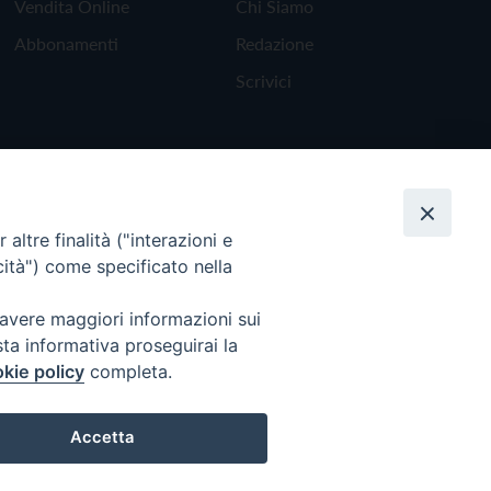
Vendita Online
Chi Siamo
Abbonamenti
Redazione
Scrivici
altre finalità ("interazioni e
cità") come specificato nella
 avere maggiori informazioni sui
sta informativa proseguirai la
kie policy
completa.
Torna all'inizio
Accetta