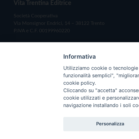
Vita Trentina Editrice
Società Cooperativa
Via Monsignor Endrici, 14 – 38122 Trento
P.IVA e C.F. 00199960220
Informativa
Utilizziamo cookie o tecnologie s
funzionalità semplici", "miglior
cookie policy.
Cliccando su "accetta" acconsent
Copyright © 2019 - Tutti i diritti riservati - Vita
cookie utilizzati e personalizza
navigazione installando i soli co
Privacy Policy
Personalizza