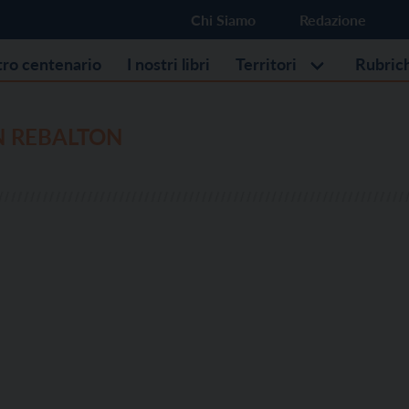
Chi Siamo
Redazione
stro centenario
I nostri libri
Territori
Rubric
N REBALTON