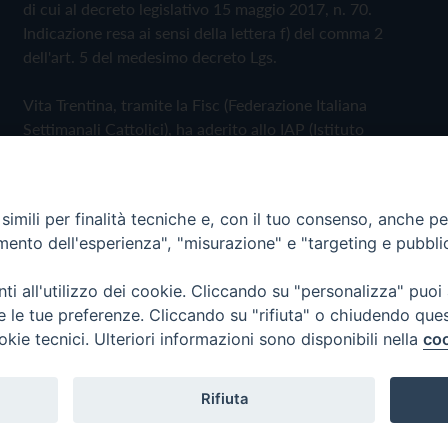
di cui al decreto legislativo 15 maggio 2017, n. 70.
Indicazione resa ai sensi della lettera f) del comma 2
dell'art. 5 del medesimo decreto Lgs.
Vita Trentina, tramite la Fisc (Federazione Italiana
Settimanali Cattolici), ha aderito allo IAP (Istituto
dell'Autodisciplina Pubblicitaria) accettando il Codice di
Autodisciplina della Comunicazione Commerciale
imili per finalità tecniche e, con il tuo consenso, anche per 
Privacy Policy
Cookie Policy
amento dell'esperienza", "misurazione" e "targeting e pubbli
i all'utilizzo dei cookie. Cliccando su "personalizza" puoi
 Trentina Editrice
re le tue preferenze. Cliccando su "rifiuta" o chiudendo que
okie tecnici. Ulteriori informazioni sono disponibili nella
coo
Rifiuta