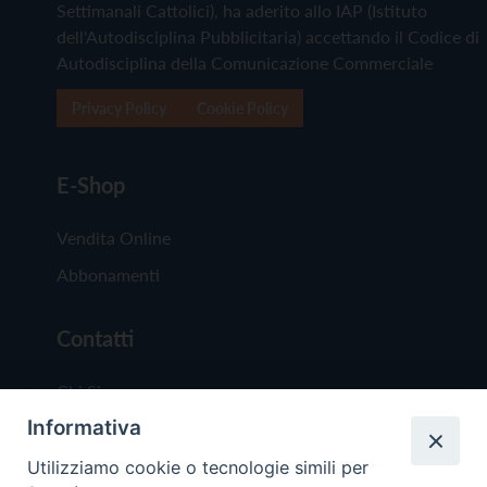
Settimanali Cattolici), ha aderito allo IAP (Istituto
dell'Autodisciplina Pubblicitaria) accettando il Codice di
Autodisciplina della Comunicazione Commerciale
Privacy Policy
Cookie Policy
E-Shop
Vendita Online
Abbonamenti
Contatti
Chi Siamo
Informativa
Redazione
Scrivici
Utilizziamo cookie o tecnologie simili per