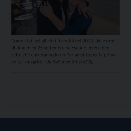
Erano stati sei gli eletti trentini nel 2018, dalle urne
di domenica 25 settembre ne escono invece ben
sette che entreranno in un Parlamento per la prima
volta “smagrito” (da 945 membri ai 600),
aumentando così il peso specifico della nostra
Provincia a palazzo Madama e a Montecitorio. Ci
rivolgiamo a loro, ai “magnifici sette” […]