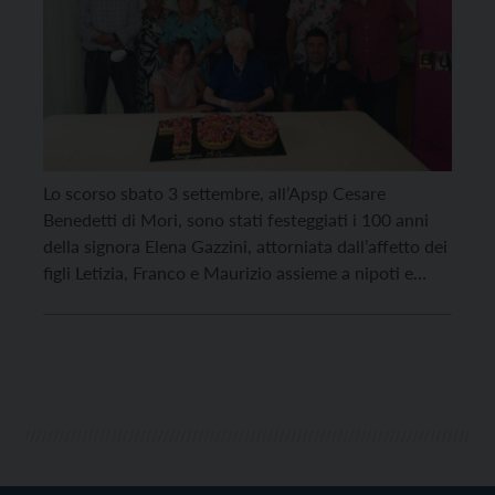
Lo scorso sbato 3 settembre, all’Apsp Cesare
Benedetti di Mori, sono stati festeggiati i 100 anni
della signora Elena Gazzini, attorniata dall’affetto dei
figli Letizia, Franco e Maurizio assieme a nipoti e
pronipoti. All’evento hanno partecipato, oltre ai
familiari, anche residenti e dipendenti dell’Apsp. La
festa è stata allietata dal mago Moletta che, con
abilità […]