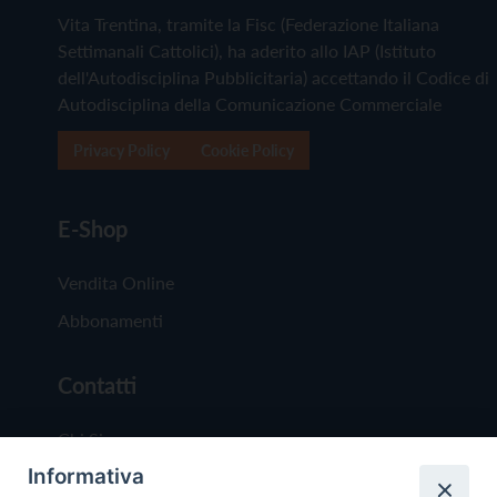
Vita Trentina, tramite la Fisc (Federazione Italiana
Settimanali Cattolici), ha aderito allo IAP (Istituto
dell'Autodisciplina Pubblicitaria) accettando il Codice di
Autodisciplina della Comunicazione Commerciale
Privacy Policy
Cookie Policy
E-Shop
Vendita Online
Abbonamenti
Contatti
Chi Siamo
Informativa
Redazione