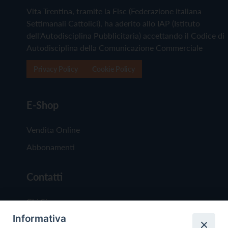
Vita Trentina, tramite la Fisc (Federazione Italiana
Settimanali Cattolici), ha aderito allo IAP (Istituto
dell'Autodisciplina Pubblicitaria) accettando il Codice di
Autodisciplina della Comunicazione Commerciale
Privacy Policy
Cookie Policy
E-Shop
Vendita Online
Abbonamenti
Contatti
Chi Siamo
Informativa
Redazione