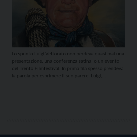
Lo spunto Luigi Vettorato non perdeva quasi mai una
presentazione, una conferenza satina, o un evento
del Trento Filmfestival. In prima fila spesso prendeva
la parola per esprimere il suo parere. Luigi,
soprannominato “Gigioti”, non si faceva intimidire da
nessuno. “Ma scusa en moment…” attaccava così il
discorso, per poi esprimere educatamente opinioni e,
non […]