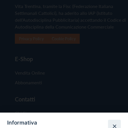
Vita Trentina, tramite la Fisc (Federazione Italiana
Settimanali Cattolici), ha aderito allo IAP (Istituto
dell'Autodisciplina Pubblicitaria) accettando il Codice di
Autodisciplina della Comunicazione Commerciale
Privacy Policy
Cookie Policy
E-Shop
Vendita Online
Abbonamenti
Contatti
Chi Siamo
Informativa
Redazione