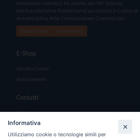
Settimanali Cattolici), ha aderito allo IAP (Istituto
dell'Autodisciplina Pubblicitaria) accettando il Codice di
Autodisciplina della Comunicazione Commerciale
Privacy Policy
Cookie Policy
E-Shop
Vendita Online
Abbonamenti
Contatti
Chi Siamo
Informativa
Redazione
Scrivici
Utilizziamo cookie o tecnologie simili per