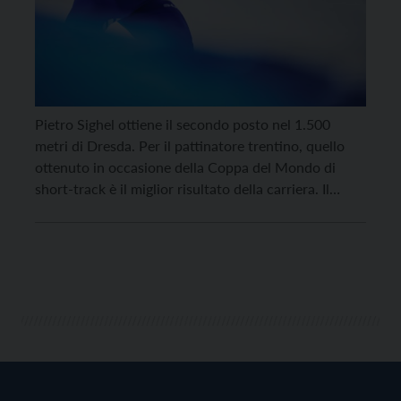
Pietro Sighel ottiene il secondo posto nel 1.500
metri di Dresda. Per il pattinatore trentino, quello
ottenuto in occasione della Coppa del Mondo di
short-track è il miglior risultato della carriera. Il
23enne è stato preceduto solamente dal coreano Lee
June Seo, e ha raccolto il primo podio della carriera
sulla distanza individuale più lunga del […]