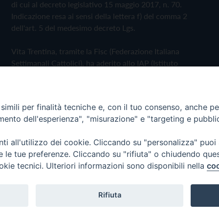
di cui al decreto legislativo 15 maggio 2017, n. 70.
Indicazione resa ai sensi della lettera f) del comma 2
dell'art. 5 del medesimo decreto Lgs.
Vita Trentina, tramite la Fisc (Federazione Italiana
Settimanali Cattolici), ha aderito allo IAP (Istituto
dell'Autodisciplina Pubblicitaria) accettando il Codice di
Autodisciplina della Comunicazione Commerciale
imili per finalità tecniche e, con il tuo consenso, anche per 
Privacy Policy
Cookie Policy
amento dell'esperienza", "misurazione" e "targeting e pubbli
i all'utilizzo dei cookie. Cliccando su "personalizza" puoi
 Trentina Editrice
re le tue preferenze. Cliccando su "rifiuta" o chiudendo que
okie tecnici. Ulteriori informazioni sono disponibili nella
coo
Rifiuta