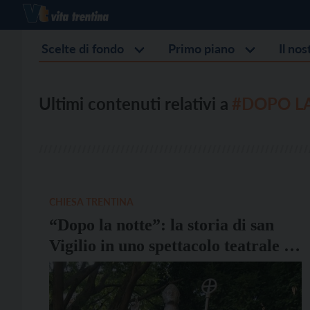
Scelte di fondo
Primo piano
Il no
Ultimi contenuti relativi a
#DOPO L
CHIESA TRENTINA
“Dopo la notte”: la storia di san
Vigilio in uno spettacolo teatrale il
25 giugno in Duomo