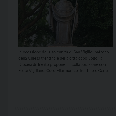
In occasione della solennità di San Vigilio, patrono
della Chiesa trentina e della città capoluogo, la
Diocesi di Trento propone, in collaborazione con
Feste Vigiliane, Coro Filarmonico Trentino e Centro
Servizi Culturali Santa Chiara, uno spettacolo
teatrale dal titolo “Dopo la notte” che ripercorre la
storia del vescovo patrono di Trento. Lo spettacolo,
con la […]