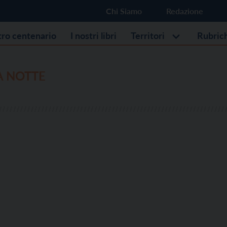
Chi Siamo
Redazione
stro centenario
I nostri libri
Territori
Rubric
A NOTTE