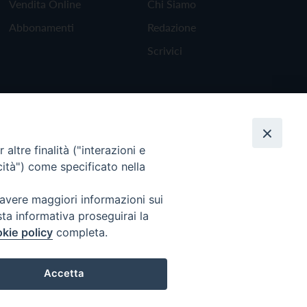
Vendita Online
Chi Siamo
Abbonamenti
Redazione
Scrivici
altre finalità ("interazioni e
cità") come specificato nella
 avere maggiori informazioni sui
sta informativa proseguirai la
kie policy
completa.
Torna all'inizio
Accetta