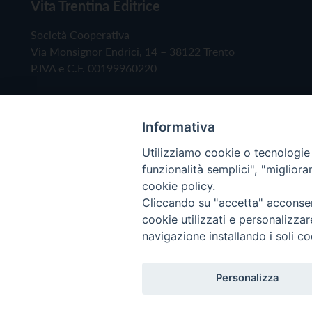
Vita Trentina Editrice
Società Cooperativa
Via Monsignor Endrici, 14 – 38122 Trento
P.IVA e C.F. 00199960220
Informativa
Utilizziamo cookie o tecnologie s
funzionalità semplici", "miglior
cookie policy.
Cliccando su "accetta" acconsent
Copyright © 2019 - Tutti i diritti riservati - Vita
cookie utilizzati e personalizza
navigazione installando i soli co
Privacy Policy
Personalizza