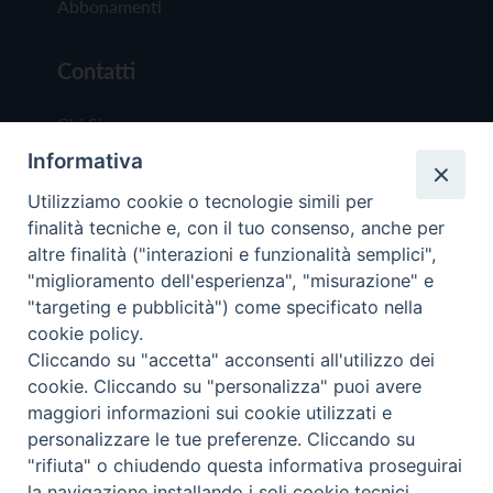
Abbonamenti
Contatti
Chi Siamo
Informativa
Redazione
Scrivici
Utilizziamo cookie o tecnologie simili per
finalità tecniche e, con il tuo consenso, anche per
altre finalità ("interazioni e funzionalità semplici",
"miglioramento dell'esperienza", "misurazione" e
"targeting e pubblicità") come specificato nella
cookie policy.
Copyright © 2019 - Tutti i diritti riservati - Vit
Cliccando su "accetta" acconsenti all'utilizzo dei
Trentina Editrice
cookie. Cliccando su "personalizza" puoi avere
maggiori informazioni sui cookie utilizzati e
Privacy Policy
personalizzare le tue preferenze. Cliccando su
Torna all'inizi
"rifiuta" o chiudendo questa informativa proseguirai
la navigazione installando i soli cookie tecnici.