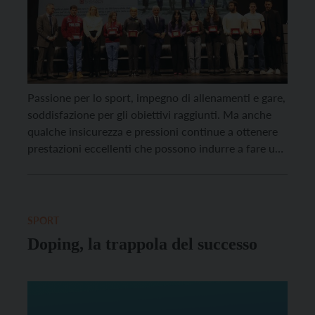
Passione per lo sport, impegno di allenamenti e gare,
soddisfazione per gli obiettivi raggiunti. Ma anche
qualche insicurezza e pressioni continue a ottenere
prestazioni eccellenti che possono indurre a fare uso
di sostanze disponibili sul mercato per migliorare
performance e immagine fisica (Image and
Performance Enhancing Drugs). A raccontarlo in
cinque video dal forte impatto […]
SPORT
Doping, la trappola del successo