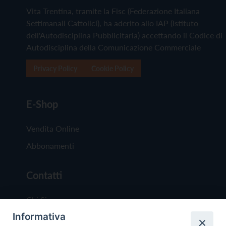
Vita Trentina, tramite la Fisc (Federazione Italiana
Settimanali Cattolici), ha aderito allo IAP (Istituto
dell'Autodisciplina Pubblicitaria) accettando il Codice di
Autodisciplina della Comunicazione Commerciale
Privacy Policy
Cookie Policy
E-Shop
Vendita Online
Abbonamenti
Contatti
Chi Siamo
Informativa
Redazione