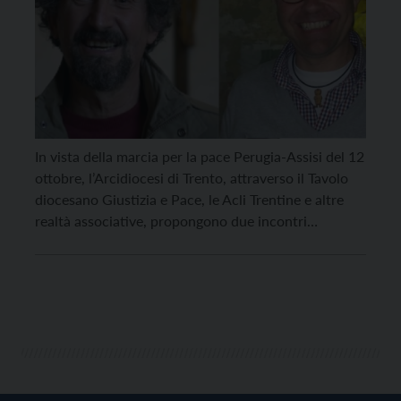
In vista della marcia per la pace Perugia-Assisi del 12
ottobre, l’Arcidiocesi di Trento, attraverso il Tavolo
diocesano Giustizia e Pace, le Acli Trentine e altre
realtà associative, propongono due incontri
rispettivamente a Trento e Rovereto sui temi della
pace, del disarmo e della giustizia. Il primo
appuntamento sarà domani, venerdì 19 settembre,
con don […]