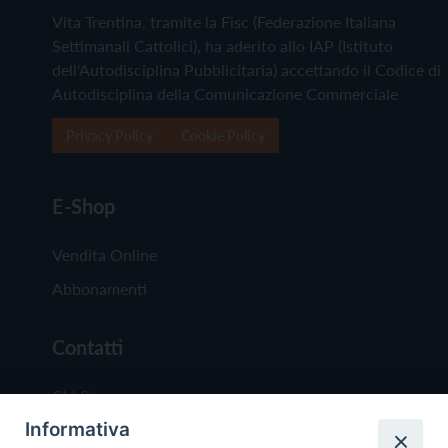
Vita Trentina, tramite la Fisc (Federazione Italiana
Settimanali Cattolici), ha aderito allo IAP (Istituto
dell'Autodisciplina Pubblicitaria) accettando il Codice di
Autodisciplina della Comunicazione Commerciale
Privacy Policy
Cookie Policy
E-Shop
Vendita Online
Abbonamenti
Contatti
Chi Siamo
Informativa
Redazione