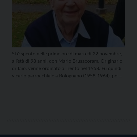
Si è spento nelle prime ore di martedì 22 novembre,
all’età di 98 anni, don Mario Brusacoram. Originario
di Taio, venne ordinato a Trento nel 1958. Fu quindi
vicario parrocchiale a Bolognano (1958-1964), poi
parroco a Dorsino e Tavodo (1964-1971), Terzolas
(1971-1989), Samoclevo (1989-1994), Taio dove fu
anche decano (1994-2009), amministratore
parrocchiale a Mollaro (2006-2009), […]