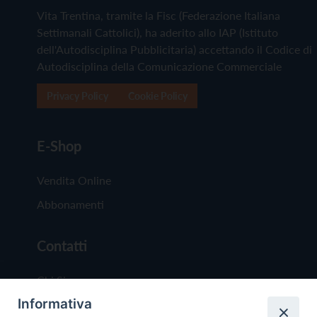
Vita Trentina, tramite la Fisc (Federazione Italiana
Settimanali Cattolici), ha aderito allo IAP (Istituto
dell'Autodisciplina Pubblicitaria) accettando il Codice di
Autodisciplina della Comunicazione Commerciale
Privacy Policy
Cookie Policy
E-Shop
Vendita Online
Abbonamenti
Contatti
Chi Siamo
Informativa
Redazione