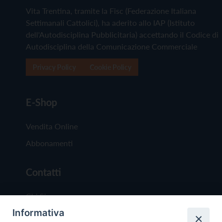
Vita Trentina, tramite la Fisc (Federazione Italiana
Settimanali Cattolici), ha aderito allo IAP (Istituto
dell'Autodisciplina Pubblicitaria) accettando il Codice di
Autodisciplina della Comunicazione Commerciale
Privacy Policy
Cookie Policy
E-Shop
Vendita Online
Abbonamenti
Contatti
Chi Siamo
Informativa
Redazione