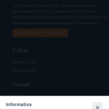
Vita Trentina, tramite la Fisc (Federazione Italiana
Settimanali Cattolici), ha aderito allo IAP (Istituto
dell'Autodisciplina Pubblicitaria) accettando il Codice di
Autodisciplina della Comunicazione Commerciale
Privacy Policy
Cookie Policy
E-Shop
Vendita Online
Abbonamenti
Contatti
Chi Siamo
Informativa
Redazione