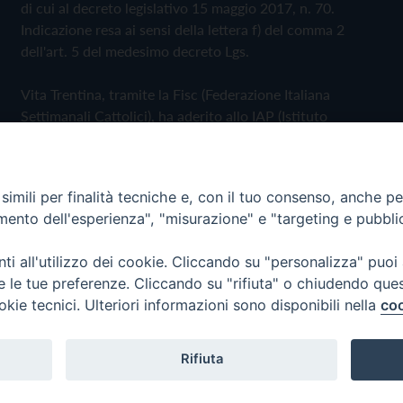
di cui al decreto legislativo 15 maggio 2017, n. 70.
Indicazione resa ai sensi della lettera f) del comma 2
dell'art. 5 del medesimo decreto Lgs.
Vita Trentina, tramite la Fisc (Federazione Italiana
Settimanali Cattolici), ha aderito allo IAP (Istituto
dell'Autodisciplina Pubblicitaria) accettando il Codice di
Autodisciplina della Comunicazione Commerciale
imili per finalità tecniche e, con il tuo consenso, anche per 
Privacy Policy
Cookie Policy
amento dell'esperienza", "misurazione" e "targeting e pubbli
i all'utilizzo dei cookie. Cliccando su "personalizza" puoi
 Trentina Editrice
re le tue preferenze. Cliccando su "rifiuta" o chiudendo que
okie tecnici. Ulteriori informazioni sono disponibili nella
coo
Rifiuta