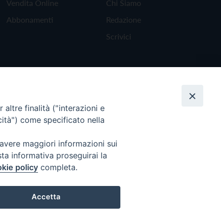
Vendita Online
Chi Siamo
Abbonamenti
Redazione
Scrivici
altre finalità ("interazioni e
cità") come specificato nella
 avere maggiori informazioni sui
sta informativa proseguirai la
kie policy
completa.
Torna all'inizio
Accetta