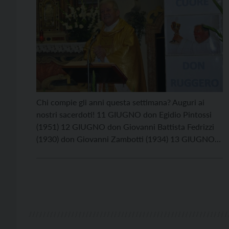
Chi compie gli anni questa settimana? Auguri ai
nostri sacerdoti! 11 GIUGNO don Egidio Pintossi
(1951) 12 GIUGNO don Giovanni Battista Fedrizzi
(1930) don Giovanni Zambotti (1934) 13 GIUGNO
don Flavio Girardini (1949) 15 GIUGNO mons.
Cesare Sebastiani (1953) 16 GIUGNO don Ruggero
Delaiti (1953)