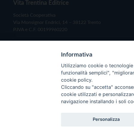
Vita Trentina Editrice
Società Cooperativa
Via Monsignor Endrici, 14 – 38122 Trento
P.IVA e C.F. 00199960220
Informativa
Utilizziamo cookie o tecnologie s
funzionalità semplici", "miglior
cookie policy.
Cliccando su "accetta" acconsent
Copyright © 2019 - Tutti i diritti riservati - Vita
cookie utilizzati e personalizza
navigazione installando i soli co
Privacy Policy
Personalizza