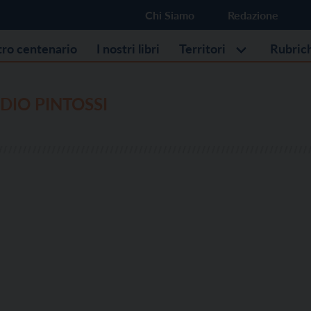
Chi Siamo
Redazione
stro centenario
I nostri libri
Territori
Rubric
DIO PINTOSSI