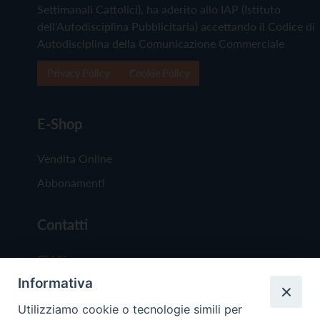
Settimanali Cattolici), ha aderito allo IAP (Istituto
dell'Autodisciplina Pubblicitaria) accettando il Codice di
Autodisciplina della Comunicazione Commerciale
Privacy Policy
Cookie Policy
E-Shop
Vendita Online
Abbonamenti
Contatti
Chi Siamo
Informativa
Redazione
Scrivici
Utilizziamo cookie o tecnologie simili per