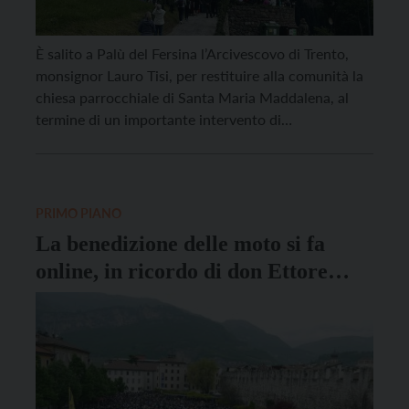
È salito a Palù del Fersina l’Arcivescovo di Trento,
monsignor Lauro Tisi, per restituire alla comunità la
chiesa parrocchiale di Santa Maria Maddalena, al
termine di un importante intervento di
ristrutturazione. Alla cerimonia di inaugurazione,
servita anche per ringraziare e salutare il parroco
attualmente alla guida della Parrocchia, ovvero don
Daniele Laghi che lascerà il […]
PRIMO PIANO
La benedizione delle moto si fa
online, in ricordo di don Ettore
Facchinelli