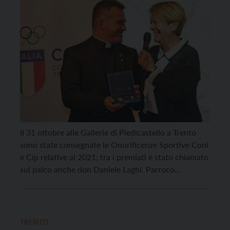
Il 31 ottobre alle Gallerie di Piedicastello a Trento
sono state consegnate le Onorificenze Sportive Coni
e Cip relative al 2021; tra i premiati è stato chiamato
sul palco anche don Daniele Laghi. Parroco
sull’Altopiano di Brentonico da due anni, classe
1980, a don Daniele è stata conferita la Stella di
Bronzo al Merito Sportivo, […]
TRENTO