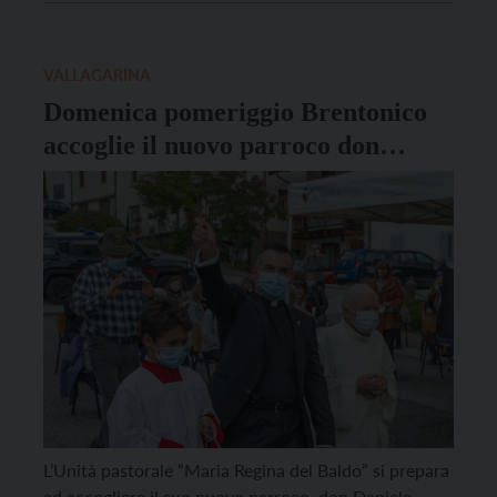
preso parte, secondo le stime del Moto Club, quasi
6.000 mezzi per circa 9.000 appassionati. Molti […]
VALLAGARINA
Domenica pomeriggio Brentonico
accoglie il nuovo parroco don
Daniele Laghi
L’Unità pastorale “Maria Regina del Baldo” si prepara
ad accogliere il suo nuovo parroco, don Daniele