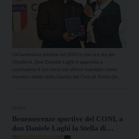
Un’avventura iniziata nel 2013 e che ora sta per
chiudersi. Don Daniele Laghi si appresta a
concludere il suo terzo ed ultimo mandato come
membro eletto della Giunta del Coni di Trento (le
elezioni sono previste per il 12 aprile). Don Daniele,
cosa le lascia questa esperienza? “Sono stati dodici
anni altamente formativi, che mi […]
SPORT
Benemerenze sportive del CONI, a
don Daniele Laghi la Stella di
Bronzo al Merito Sportivo