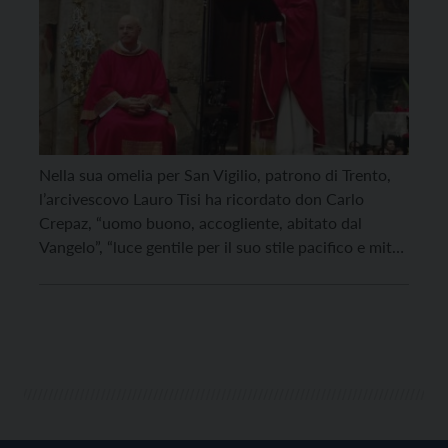
Nella sua omelia per San Vigilio, patrono di Trento,
l’arcivescovo Lauro Tisi ha ricordato don Carlo
Crepaz, “uomo buono, accogliente, abitato dal
Vangelo”, “luce gentile per il suo stile pacifico e mite”,
venuto a mancare improvvisamente martedì 23
giugno. Quella di questa mattina, 26 giugno, è stata
una cerimonia più sobria proprio per il lutto […]