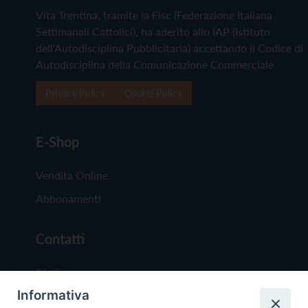
Vita Trentina, tramite la Fisc (Federazione Italiana
Settimanali Cattolici), ha aderito allo IAP (Istituto
dell'Autodisciplina Pubblicitaria) accettando il Codice di
Autodisciplina della Comunicazione Commerciale
Privacy Policy
Cookie Policy
E-Shop
Vendita Online
Abbonamenti
Contatti
Chi Siamo
Informativa
Redazione