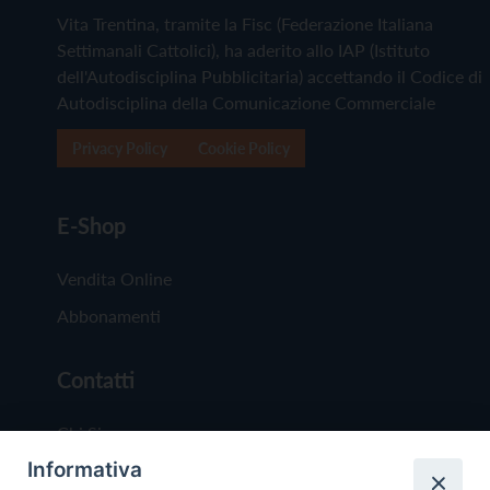
Vita Trentina, tramite la Fisc (Federazione Italiana
Settimanali Cattolici), ha aderito allo IAP (Istituto
dell'Autodisciplina Pubblicitaria) accettando il Codice di
Autodisciplina della Comunicazione Commerciale
Privacy Policy
Cookie Policy
E-Shop
Vendita Online
Abbonamenti
Contatti
Chi Siamo
Informativa
Redazione