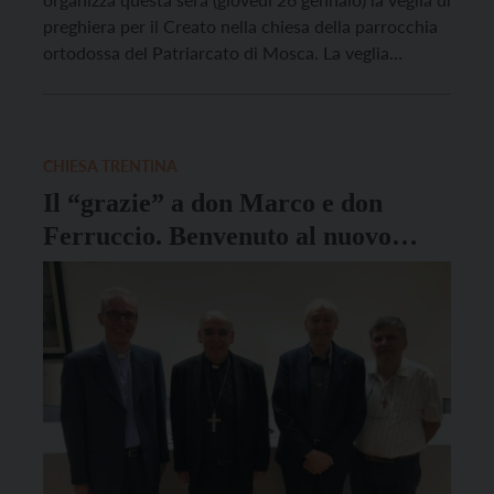
preghiera per il Creato nella chiesa della parrocchia
ortodossa del Patriarcato di Mosca. La veglia
comincerà alle 20. Sarà presente anche il vicario
generale, don Claudio Ferrari. Si tratta del secondo
appuntamento della Settimana di preghiera per
l’unità […]
CHIESA TRENTINA
Il “grazie” a don Marco e don
Ferruccio. Benvenuto al nuovo
vicario don Claudio Ferrari