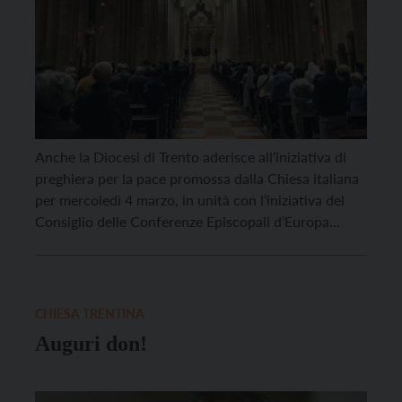
Anche la Diocesi di Trento aderisce all’iniziativa di
preghiera per la pace promossa dalla Chiesa italiana
per mercoledì 4 marzo, in unità con l’iniziativa del
Consiglio delle Conferenze Episcopali d’Europa
(CCEE). Obiettivo: pregare per le vittime della guerra
e invocare una pace “disarmata e disarmante” in
Ucraina, nell’infuocato Medio Oriente e in tutto il
mondo. […]
CHIESA TRENTINA
Auguri don!