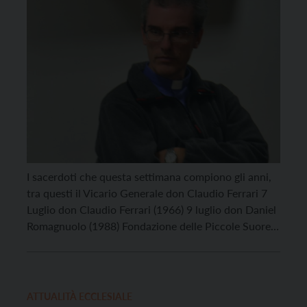
I sacerdoti che questa settimana compiono gli anni,
tra questi il Vicario Generale don Claudio Ferrari 7
Luglio don Claudio Ferrari (1966) 9 luglio don Daniel
Romagnuolo (1988) Fondazione delle Piccole Suore
dell’Immacolata Concezione 10 luglio don Erminio
Secchi (1932) 11 luglio don Giovanni Torresani
(1936) don Severino Vareschi (1950) 12 luglio don
Gilio Pellizzari […]
ATTUALITÀ ECCLESIALE