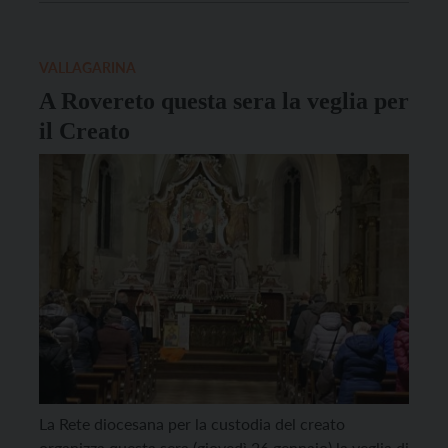
(1936) don Severino Vareschi (1950) 12 LUGLIO don
Gilio Pellizzari (1947)
VALLAGARINA
A Rovereto questa sera la veglia per
il Creato
La Rete diocesana per la custodia del creato
organizza questa sera (giovedì 26 gennaio) la veglia di